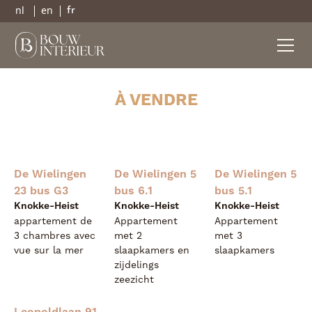
nl
en
fr
À VENDRE
De Wielingen
De Wielingen 5
De Wielingen 5
23 bus G3
bus 6.1
bus 5.1
Knokke-Heist
Knokke-Heist
Knokke-Heist
appartement de
Appartement
Appartement
3 chambres avec
met 2
met 3
vue sur la mer
slaapkamers en
slaapkamers
zijdelings
zeezicht
Leopoldlaan 91