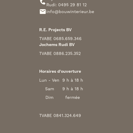
Rudi: 0495 29 81 12
info@bouwinterieur.be
R.E. Projects BV
TVA
BE 0685.659.346
Jochems Rudi BV
TVA
BE 0886.235.352
Horaires d'ouverture
Lun - Ven
9 h à 18 h
Sam
9 h à 18 h
Dim
fermée
TVA
BE 0841.324.649