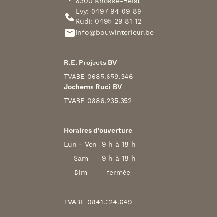
8300 Knokke-Heist
Evy: 0497 94 09 89
Rudi: 0495 29 81 12
info@bouwinterieur.be
R.E. Projects BV
TVA
BE 0685.659.346
Jochems Rudi BV
TVA
BE 0886.235.352
Horaires d'ouverture
Lun - Ven
9 h à 18 h
Sam
9 h à 18 h
Dim
fermée
TVA
BE 0841.324.649