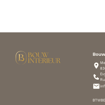
Bouw
Me
83
Ev
Ru
in
BTW
BE