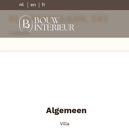
en
fr
nl
ELISABETHLAAN, 243
Luxevilla
Ga terug
Algemeen
Villa