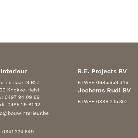
interieur
R.E. Projects BV
erminlaan 9 B2.1
BTW
BE 0685.659.346
00 Knokke-Heist
Jochems Rudi BV
y: 0497 94 09 89
BTW
BE 0886.235.352
di: 0495 29 81 12
fo@bouwinterieur.be
 0841.324.649