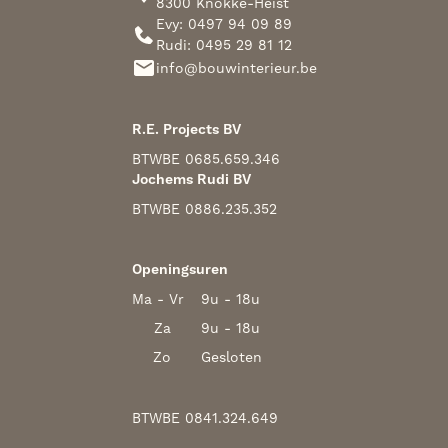
8300 Knokke-Heist
Evy: 0497 94 09 89
Rudi: 0495 29 81 12
info@bouwinterieur.be
R.E. Projects BV
BTW
BE 0685.659.346
Jochems Rudi BV
BTW
BE 0886.235.352
Openingsuren
Ma - Vr
9u - 18u
Za
9u - 18u
Zo
Gesloten
BTW
BE 0841.324.649