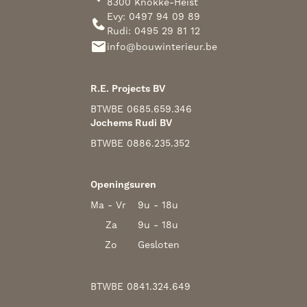
8300 Knokke-Heist
Evy: 0497 94 09 89
Rudi: 0495 29 81 12
info@bouwinterieur.be
R.E. Projects BV
BTW
BE 0685.659.346
Jochems Rudi BV
BTW
BE 0886.235.352
Openingsuren
Ma - Vr
9u - 18u
Za
9u - 18u
Zo
Gesloten
BTW
BE 0841.324.649